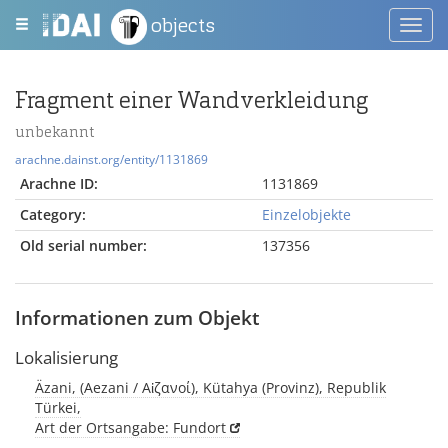
objects
Toggl
navig
Fragment einer Wandverkleidung
unbekannt
arachne.dainst.org/entity/1131869
Arachne ID:
1131869
Category:
Einzelobjekte
Old serial number:
137356
Informationen zum Objekt
Lokalisierung
Äzani, (Aezani / Αἰζανοί), Kütahya (Provinz), Republik
Türkei,
Art der Ortsangabe: Fundort