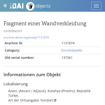
objects
Toggl
navig
Fragment einer Wandverkleidung
unbekannt
arachne.dainst.org/entity/1131874
Arachne ID:
1131874
Category:
Einzelobjekte
Old serial number:
137361
Informationen zum Objekt
Lokalisierung
Äzani, (Aezani / Αἰζανοί), Kütahya (Provinz), Republik
Türkei,
Art der Ortsangabe: Fundort