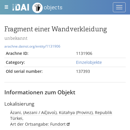
objects
Toggl
navig
Fragment einer Wandverkleidung
unbekannt
arachne.dainst.org/entity/1131906
Arachne ID:
1131906
Category:
Einzelobjekte
Old serial number:
137393
Informationen zum Objekt
Lokalisierung
Äzani, (Aezani / Αἰζανοί), Kütahya (Provinz), Republik
Türkei,
Art der Ortsangabe: Fundort