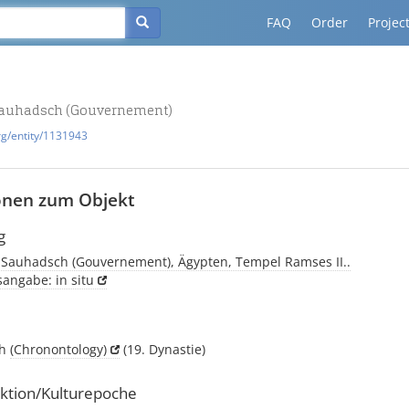
FAQ
Order
Projec
Sauhadsch (Gouvernement)
rg/entity/1131943
onen zum Objekt
g
, Sauhadsch (Gouvernement), Ägypten, Tempel Ramses II..
sangabe: in situ
ch
(Chronontology)
(19. Dynastie)
ktion/Kulturepoche