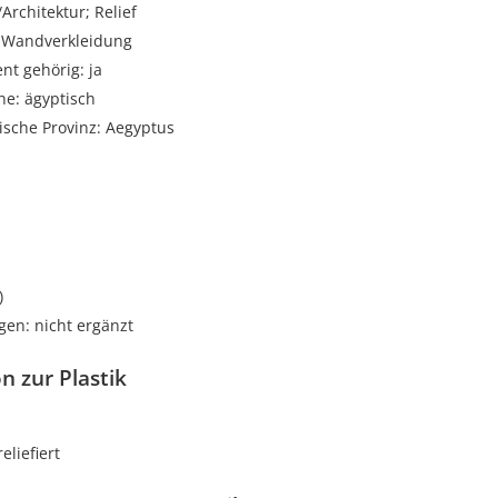
rchitektur; Relief
: Wandverkleidung
t gehörig: ja
he: ägyptisch
ische Provinz: Aegyptus
i
)
gen: nicht ergänzt
n zur Plastik
reliefiert