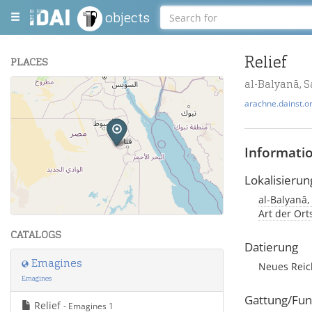
objects
Relief
PLACES
al-Balyanā, 
+
arachne.dainst.o
−
Informati
Lokalisierun
al-Balyanā
Leaflet
| Maps and Data ©
OpenStreetMap
.
Art der Ort
CATALOGS
Datierung
Emagines
Neues Rei
Emagines
Gattung/Fun
Relief
- Emagines 1