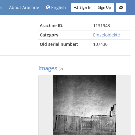
ts
About Arachne
English
Sign In
Sign Up
Arachne ID:
1131943
Category:
Einzelobjekte
Old serial number:
137430
Images
(2)