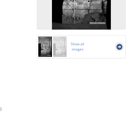
Show all
images
)