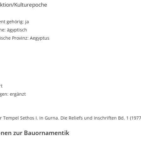
ktion/Kulturepoche
t gehörig: ja
he: ägyptisch
ische Provinz: Aegyptus
i
rt
gen: ergänzt
er Tempel Sethos I. in Gurna. Die Reliefs und Inschriften Bd. 1 (1977
onen zur Bauornamentik