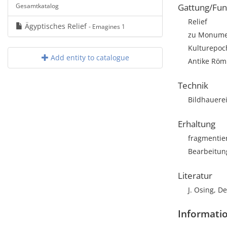
Gesamtkatalog
Gattung/Fun
Relief
Ägyptisches Relief
- Emagines 1
zu Monumen
Kulturepoc
Add entity to catalogue
Antike Röm
Technik
Bildhauere
Erhaltung
fragmentie
Bearbeitun
Literatur
J. Osing, D
Informati