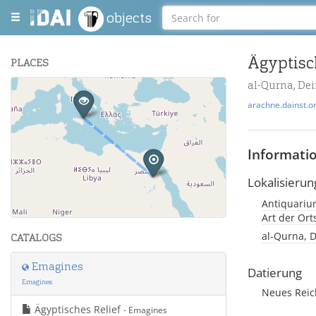
objects
Ägyptisc
PLACES
al-Qurna, Dei
+
arachne.dainst.o
−
Informati
Lokalisierun
Antiquarium
Leaflet
| Maps and Data ©
OpenStreetMap
.
Art der Or
al-Qurna, D
CATALOGS
Emagines
Datierung
Emagines
Neues Rei
Ägyptisches Relief
- Emagines