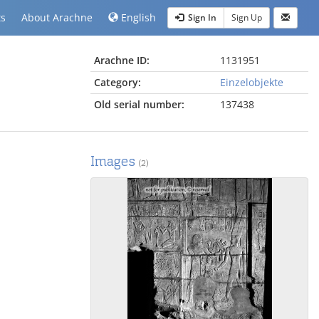
ts
About Arachne
English
Sign In
Sign Up
Arachne ID:
1131951
Category:
Einzelobjekte
Old serial number:
137438
Images
(2)