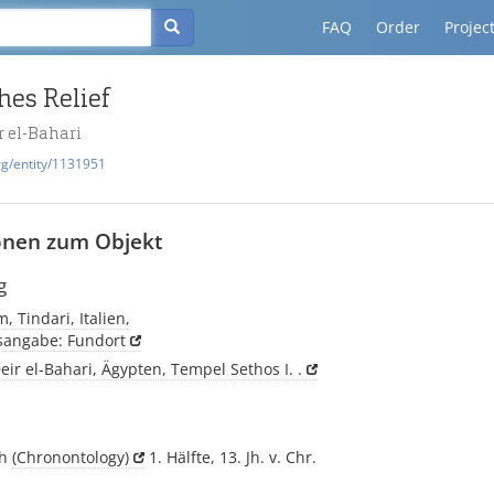
FAQ
Order
Projec
hes Relief
r el-Bahari
rg/entity/1131951
onen zum Objekt
g
, Tindari, Italien,
tsangabe: Fundort
eir el-Bahari, Ägypten, Tempel Sethos I. .
ch
(Chronontology)
1. Hälfte, 13. Jh. v. Chr.