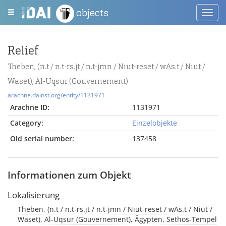
objects
Toggl
navig
Relief
Theben, (n.t / n.t-rs.jt / n.t-jmn / Niut-reset / wAs.t / Niut /
Waset), Al-Uqsur (Gouvernement)
arachne.dainst.org/entity/1131971
Arachne ID:
1131971
Category:
Einzelobjekte
Old serial number:
137458
Informationen zum Objekt
Lokalisierung
Theben, (n.t / n.t-rs.jt / n.t-jmn / Niut-reset / wAs.t / Niut /
Waset), Al-Uqsur (Gouvernement), Ägypten, Sethos-Tempel