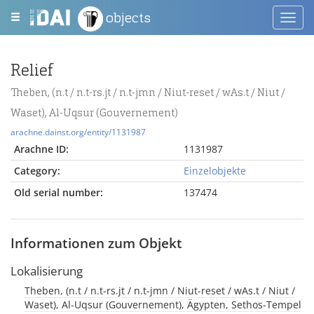
objects
Toggl
navig
Relief
Theben, (n.t / n.t-rs.jt / n.t-jmn / Niut-reset / wAs.t / Niut /
Waset), Al-Uqsur (Gouvernement)
arachne.dainst.org/entity/1131987
Arachne ID:
1131987
Category:
Einzelobjekte
Old serial number:
137474
Informationen zum Objekt
Lokalisierung
Theben, (n.t / n.t-rs.jt / n.t-jmn / Niut-reset / wAs.t / Niut /
Waset), Al-Uqsur (Gouvernement), Ägypten, Sethos-Tempel