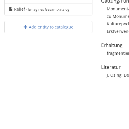
Gattung/Fun
Monument/A
Relief
- Emagines Gesamtkatalog
zu Monumen
Kulturepoc
Add entity to catalogue
Erstverwe
Erhaltung
fragmentie
Literatur
J. Osing, D