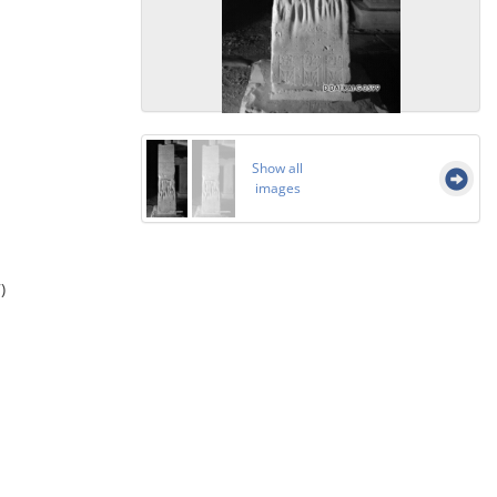
Show all
images
)