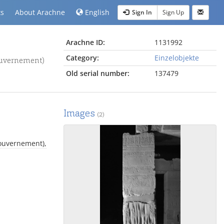
ts
About Arachne
English
Sign In
Sign Up
Arachne ID:
1131992
Category:
Einzelobjekte
(Gouvernement)
Old serial number:
137479
Images
(2)
(Gouvernement),