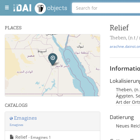
objects
Relief
PLACES
Theben, (n.t /
+
arachne.dainst.o
−
Informati
Lokalisierun
Theben, (n.t
Leaflet
| Maps and Data ©
OpenStreetMap
.
Ägypten, Se
Art der Ort
CATALOGS
Datierung
Emagines
Emagines
Neues Rei
Relief
- Emagines 1