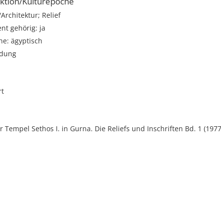
ktion/Kulturepoche
rchitektur; Relief
t gehörig: ja
he: ägyptisch
ndung
rt
er Tempel Sethos I. in Gurna. Die Reliefs und Inschriften Bd. 1 (1977