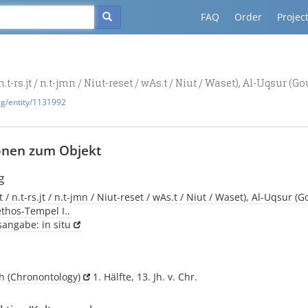
FAQ
Order
Projec
 n.t-rs.jt / n.t-jmn / Niut-reset / wAs.t / Niut / Waset), Al-Uqsur 
rg/entity/1131992
onen zum Objekt
g
 / n.t-rs.jt / n.t-jmn / Niut-reset / wAs.t / Niut / Waset), Al-Uqsur 
thos-Tempel I..
sangabe: in situ
ch
(Chronontology)
1. Hälfte, 13. Jh. v. Chr.