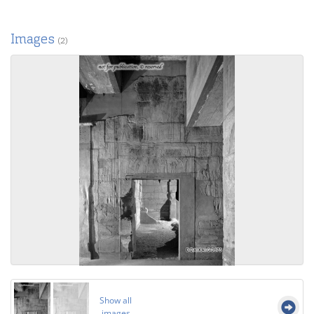
Images
(2)
Show all
images