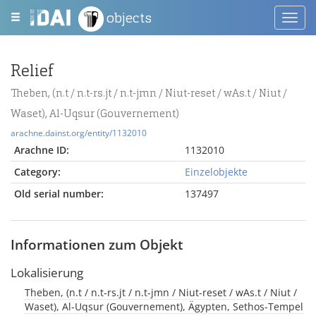
objects
Toggl
navig
Relief
Theben, (n.t / n.t-rs.jt / n.t-jmn / Niut-reset / wAs.t / Niut /
Waset), Al-Uqsur (Gouvernement)
arachne.dainst.org/entity/1132010
Arachne ID:
1132010
Category:
Einzelobjekte
Old serial number:
137497
Informationen zum Objekt
Lokalisierung
Theben, (n.t / n.t-rs.jt / n.t-jmn / Niut-reset / wAs.t / Niut /
Waset), Al-Uqsur (Gouvernement), Ägypten, Sethos-Tempel