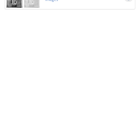
Licensed under
Creative Commons
|
Imprint
|
Privacy
| Report bugs to
idai.objects@dainst.de
v1.0.3 (build #485)