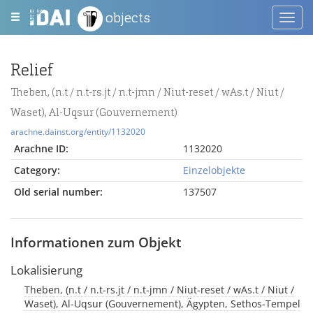
objects
Toggl
navig
Relief
Theben, (n.t / n.t-rs.jt / n.t-jmn / Niut-reset / wAs.t / Niut /
Waset), Al-Uqsur (Gouvernement)
arachne.dainst.org/entity/1132020
Arachne ID:
1132020
Category:
Einzelobjekte
Old serial number:
137507
Informationen zum Objekt
Lokalisierung
Theben, (n.t / n.t-rs.jt / n.t-jmn / Niut-reset / wAs.t / Niut /
Waset), Al-Uqsur (Gouvernement), Ägypten, Sethos-Tempel