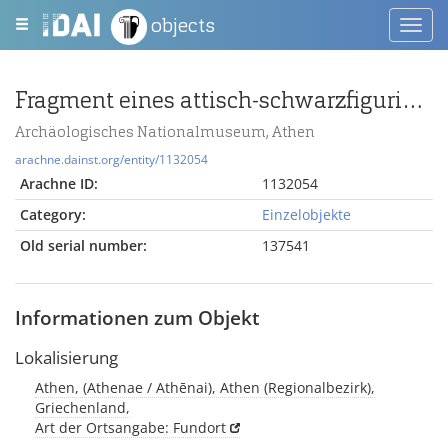
objects
Toggl
navig
Fragment eines attisch-schwarzfigurigen Tellers
Archäologisches Nationalmuseum, Athen
arachne.dainst.org/entity/1132054
Arachne ID:
1132054
Category:
Einzelobjekte
Old serial number:
137541
Informationen zum Objekt
Lokalisierung
Athen, (Athenae / Athēnai), Athen (Regionalbezirk),
Griechenland,
Art der Ortsangabe: Fundort