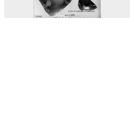
Licensed under
Creative Commons
|
Imprint
|
Privacy
| Report bugs to
idai.objects@dainst.de