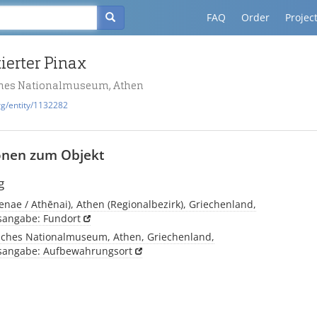
FAQ
Order
Projec
ierter Pinax
ches Nationalmuseum, Athen
rg/entity/1132282
onen zum Objekt
g
enae / Athēnai), Athen (Regionalbezirk), Griechenland,
tsangabe: Fundort
sches Nationalmuseum, Athen, Griechenland,
tsangabe: Aufbewahrungsort