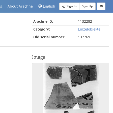
ts
About Arachne
English
Sign In
Sign Up
Arachne ID:
1132282
Category:
Einzelobjekte
Old serial number:
137769
Image