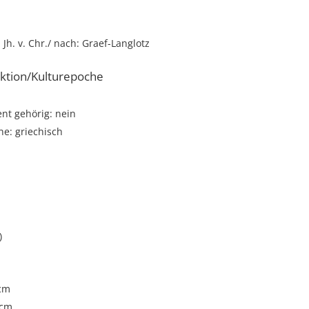
. Jh. v. Chr./ nach: Graef-Langlotz
ktion/Kulturepoche
t gehörig: nein
e: griechisch
)
 cm
 cm