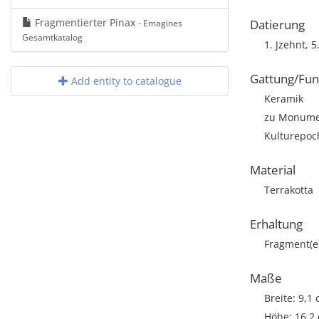
Fragmentierter Pinax
Datierung
- Emagines
Gesamtkatalog
1. Jzehnt, 5
Gattung/Fun
Add entity to catalogue
Keramik
zu Monumen
Kulturepoch
Material
Terrakotta
Erhaltung
Fragment(e
Maße
Breite: 9,1
Höhe: 16,2