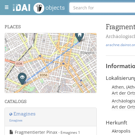
objects
Fragment
PLACES
Archäologis
+
arachne.dainst.o
−
Informati
Lokalisierun
Athen, (Ath
Leaflet
| Maps and Data ©
OpenStreetMap
.
Art der Or
Archäologi
CATALOGS
Art der Or
Emagines
Emagines
Herkunft
Akropolis
Fragmentierter Pinax
- Emagines 1