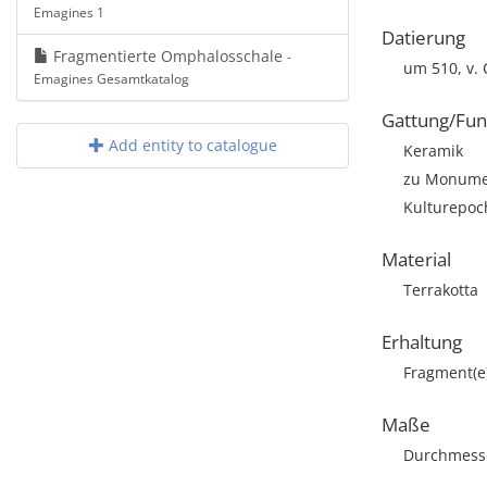
Emagines 1
Datierung
Fragmentierte Omphalosschale
-
um 510, v. 
Emagines Gesamtkatalog
Gattung/Fun
Add entity to catalogue
Keramik
zu Monumen
Kulturepoch
Material
Terrakotta
Erhaltung
Fragment(e
Maße
Durchmesse