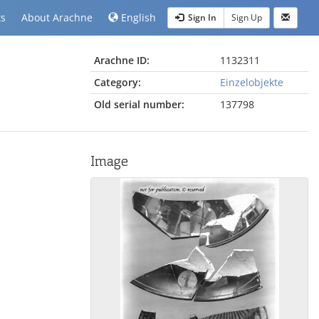
ts
About Arachne
English
Sign In
Sign Up
Arachne ID:
1132311
Category:
Einzelobjekte
Old serial number:
137798
Image