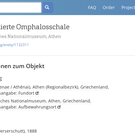
FAQ
Order
Projec
ierte Omphalosschale
ches Nationalmuseum, Athen
rg/entity/1132311
onen zum Objekt
g
enae / Athēnai), Athen (Regionalbezirk), Griechenland,
tsangabe: Fundort
sches Nationalmuseum, Athen, Griechenland,
tsangabe: Aufbewahrungsort
Perserschutt), 1888