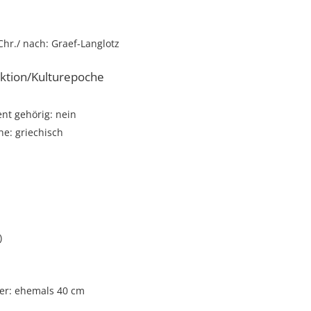
Chr./ nach: Graef-Langlotz
ktion/Kulturepoche
t gehörig: nein
e: griechisch
)
r: ehemals 40 cm