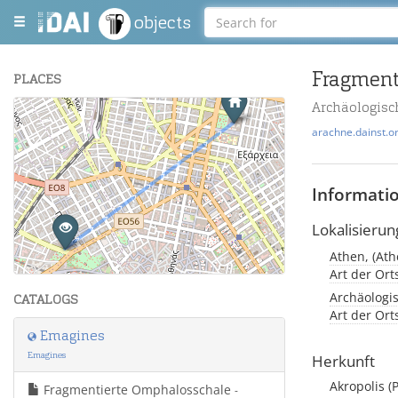
objects
Fragment
PLACES
Archäologis
+
arachne.dainst.o
−
Informati
Lokalisierun
Athen, (Ath
Leaflet
| Maps and Data ©
OpenStreetMap
.
Art der Or
Archäologi
CATALOGS
Art der Or
Emagines
Emagines
Herkunft
Akropolis (
Fragmentierte Omphalosschale
-