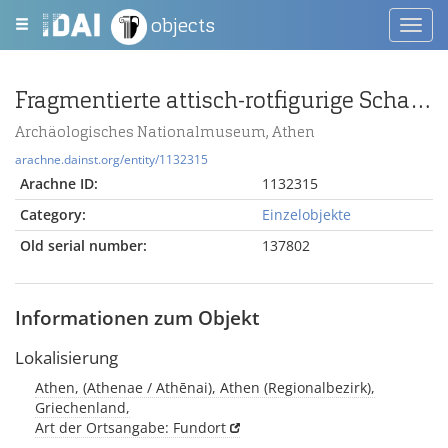
objects
Toggl
navig
Fragmentierte attisch-rotfigurige Schale des Brygosmalers
Archäologisches Nationalmuseum, Athen
arachne.dainst.org/entity/1132315
Arachne ID:
1132315
Category:
Einzelobjekte
Old serial number:
137802
Informationen zum Objekt
Lokalisierung
Athen, (Athenae / Athēnai), Athen (Regionalbezirk),
Griechenland,
Art der Ortsangabe: Fundort