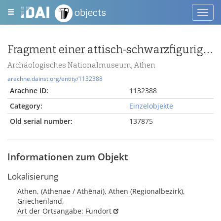
objects
Toggl
navig
Fragment einer attisch-schwarzfigurigen Amphora
Archäologisches Nationalmuseum, Athen
arachne.dainst.org/entity/1132388
Arachne ID:
1132388
Category:
Einzelobjekte
Old serial number:
137875
Informationen zum Objekt
Lokalisierung
Athen, (Athenae / Athēnai), Athen (Regionalbezirk),
Griechenland,
Art der Ortsangabe: Fundort