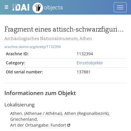
objects
Toggl
navig
Fragment eines attisch-schwarzfigurigen Gefäßes
Archäologisches Nationalmuseum, Athen
arachne.dainst.org/entity/1132394
Arachne ID:
1132394
Category:
Einzelobjekte
Old serial number:
137881
Informationen zum Objekt
Lokalisierung
Athen, (Athenae / Athēnai), Athen (Regionalbezirk),
Griechenland,
Art der Ortsangabe: Fundort