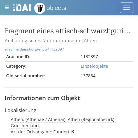
objects
Toggl
navig
Fragment eines attisch-schwarzfigurigen Gefäßes
Archäologisches Nationalmuseum, Athen
arachne.dainst.org/entity/1132397
Arachne ID:
1132397
Category:
Einzelobjekte
Old serial number:
137884
Informationen zum Objekt
Lokalisierung
Athen, (Athenae / Athēnai), Athen (Regionalbezirk),
Griechenland,
Art der Ortsangabe: Fundort