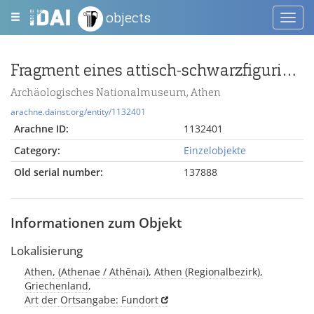
objects
Toggl
navig
Fragment eines attisch-schwarzfigurigen Gefäßes
Archäologisches Nationalmuseum, Athen
arachne.dainst.org/entity/1132401
Arachne ID:
1132401
Category:
Einzelobjekte
Old serial number:
137888
Informationen zum Objekt
Lokalisierung
Athen, (Athenae / Athēnai), Athen (Regionalbezirk),
Griechenland,
Art der Ortsangabe: Fundort