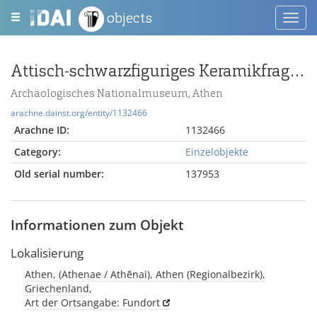
objects
Toggl
navig
Attisch-schwarzfiguriges Keramikfragment mit Tierdarstellung
Archäologisches Nationalmuseum, Athen
arachne.dainst.org/entity/1132466
Arachne ID:
1132466
Category:
Einzelobjekte
Old serial number:
137953
Informationen zum Objekt
Lokalisierung
Athen, (Athenae / Athēnai), Athen (Regionalbezirk),
Griechenland,
Art der Ortsangabe: Fundort