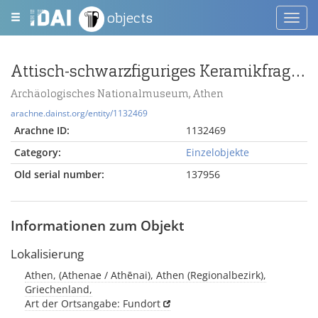
objects
Toggl
navig
Attisch-schwarzfiguriges Keramikfragment mit Hermes
Archäologisches Nationalmuseum, Athen
arachne.dainst.org/entity/1132469
Arachne ID:
1132469
Category:
Einzelobjekte
Old serial number:
137956
Informationen zum Objekt
Lokalisierung
Athen, (Athenae / Athēnai), Athen (Regionalbezirk),
Griechenland,
Art der Ortsangabe: Fundort