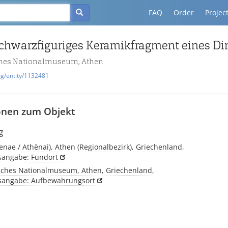
FAQ
Order
Projec
ches Nationalmuseum, Athen
rg/entity/1132481
onen zum Objekt
g
enae / Athēnai), Athen (Regionalbezirk), Griechenland,
tsangabe: Fundort
sches Nationalmuseum, Athen, Griechenland,
tsangabe: Aufbewahrungsort