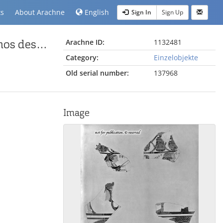
ts
About Arachne
English
Sign In
Sign Up
Attisch-schwarzfiguriges Keramikfragment eines Dinos des Sophilos-Malers
Arachne ID:
1132481
Category:
Einzelobjekte
Old serial number:
137968
Image