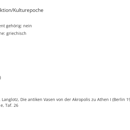
ktion/Kulturepoche
t gehörig: nein
e: griechisch
)
E. Langlotz, Die antiken Vasen von der Akropolis zu Athen I (Berlin 19
e, Taf. 26