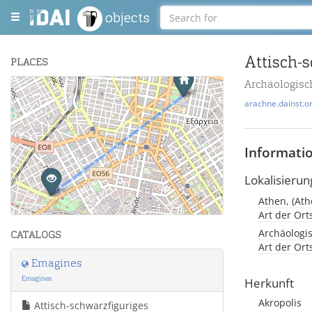
objects
PLACES
Archäologis
+
arachne.dainst.o
−
Informati
Lokalisierun
Athen, (Ath
Leaflet
| Maps and Data ©
OpenStreetMap
.
Art der Or
Archäologi
CATALOGS
Art der Or
Emagines
Emagines
Herkunft
Akropolis
Attisch-schwarzfiguriges