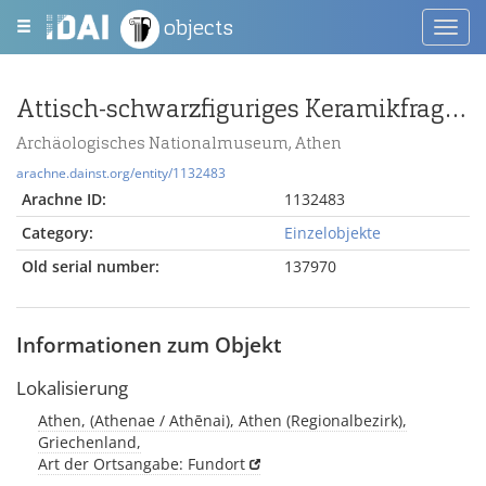
objects
Toggl
navig
Attisch-schwarzfiguriges Keramikfragment mit Palmette
Archäologisches Nationalmuseum, Athen
arachne.dainst.org/entity/1132483
Arachne ID:
1132483
Category:
Einzelobjekte
Old serial number:
137970
Informationen zum Objekt
Lokalisierung
Athen, (Athenae / Athēnai), Athen (Regionalbezirk),
Griechenland,
Art der Ortsangabe: Fundort