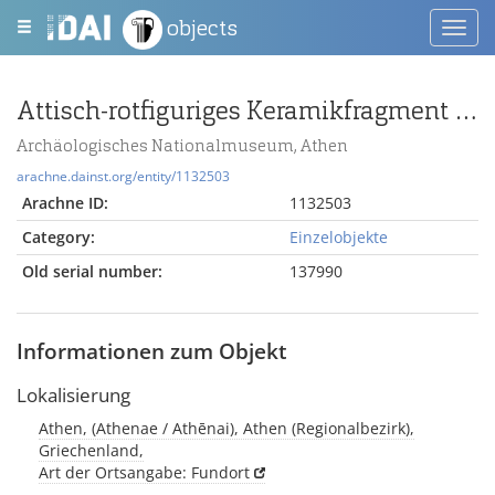
objects
Toggl
navig
Attisch-rotfiguriges Keramikfragment mit Athena und Herakles
Archäologisches Nationalmuseum, Athen
arachne.dainst.org/entity/1132503
Arachne ID:
1132503
Category:
Einzelobjekte
Old serial number:
137990
Informationen zum Objekt
Lokalisierung
Athen, (Athenae / Athēnai), Athen (Regionalbezirk),
Griechenland,
Art der Ortsangabe: Fundort