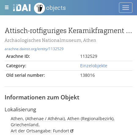
objects
Toggl
navig
Attisch-rotfiguriges Keramikfragment mit Mäander
Archäologisches Nationalmuseum, Athen
arachne.dainst.org/entity/1132529
Arachne ID:
1132529
Category:
Einzelobjekte
Old serial number:
138016
Informationen zum Objekt
Lokalisierung
Athen, (Athenae / Athēnai), Athen (Regionalbezirk),
Griechenland,
Art der Ortsangabe: Fundort