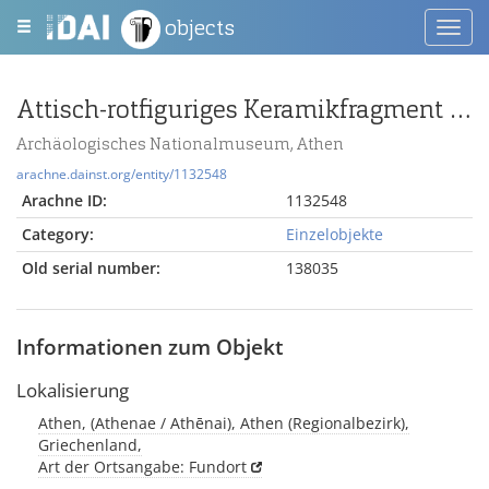
objects
Toggl
navig
Attisch-rotfiguriges Keramikfragment mit Athena
Archäologisches Nationalmuseum, Athen
arachne.dainst.org/entity/1132548
Arachne ID:
1132548
Category:
Einzelobjekte
Old serial number:
138035
Informationen zum Objekt
Lokalisierung
Athen, (Athenae / Athēnai), Athen (Regionalbezirk),
Griechenland,
Art der Ortsangabe: Fundort