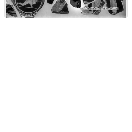
Licensed under
Creative Commons
|
Imprint
|
Privacy
| Report bugs to
idai.objects@dainst.de