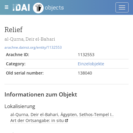
objects
Toggl
navig
Relief
al-Qurna, Deir el-Bahari
arachne.dainst.org/entity/1132553
Arachne ID:
1132553
Category:
Einzelobjekte
Old serial number:
138040
Informationen zum Objekt
Lokalisierung
al-Qurna, Deir el-Bahari, Ägypten, Sethos-Tempel I..
Art der Ortsangabe: in situ