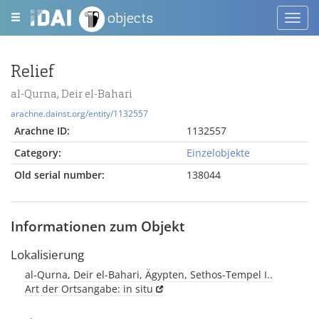
objects
Toggl
navig
Relief
al-Qurna, Deir el-Bahari
arachne.dainst.org/entity/1132557
Arachne ID:
1132557
Category:
Einzelobjekte
Old serial number:
138044
Informationen zum Objekt
Lokalisierung
al-Qurna, Deir el-Bahari, Ägypten, Sethos-Tempel I..
Art der Ortsangabe: in situ