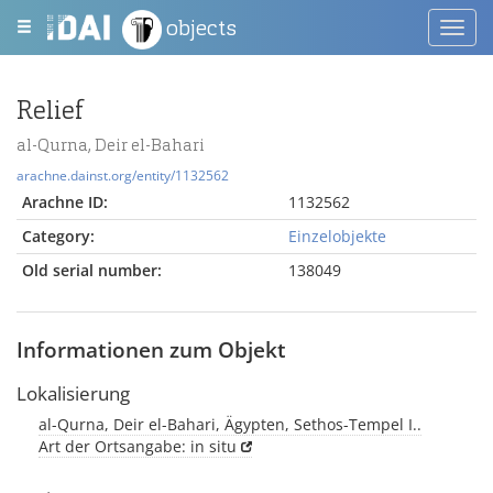
objects
Toggl
navig
Relief
al-Qurna, Deir el-Bahari
arachne.dainst.org/entity/1132562
Arachne ID:
1132562
Category:
Einzelobjekte
Old serial number:
138049
Informationen zum Objekt
Lokalisierung
al-Qurna, Deir el-Bahari, Ägypten, Sethos-Tempel I..
Art der Ortsangabe: in situ