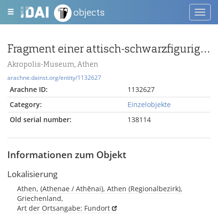
objects
Toggl
navig
Fragment einer attisch-schwarzfigurigen Schale
Akropolis-Museum, Athen
arachne.dainst.org/entity/1132627
Arachne ID:
1132627
Category:
Einzelobjekte
Old serial number:
138114
Informationen zum Objekt
Lokalisierung
Athen, (Athenae / Athēnai), Athen (Regionalbezirk),
Griechenland,
Art der Ortsangabe: Fundort