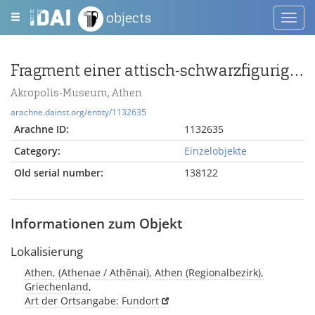
objects
Toggl
navig
Fragment einer attisch-schwarzfigurigen Schale mit Silen und Mänaden
Akropolis-Museum, Athen
arachne.dainst.org/entity/1132635
Arachne ID:
1132635
Category:
Einzelobjekte
Old serial number:
138122
Informationen zum Objekt
Lokalisierung
Athen, (Athenae / Athēnai), Athen (Regionalbezirk),
Griechenland,
Art der Ortsangabe: Fundort