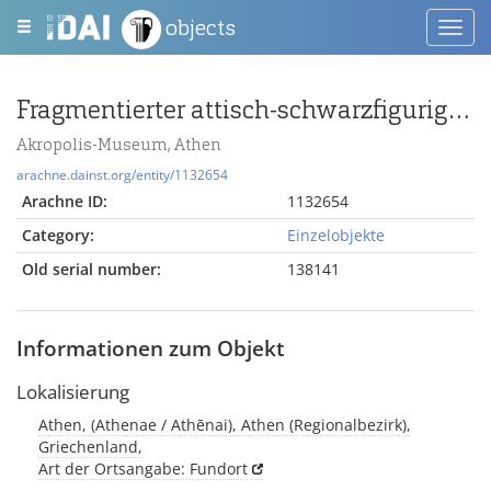
objects
Toggl
navig
Fragmentierter attisch-schwarzfiguriger Teller mit Amazonomachie
Akropolis-Museum, Athen
arachne.dainst.org/entity/1132654
Arachne ID:
1132654
Category:
Einzelobjekte
Old serial number:
138141
Informationen zum Objekt
Lokalisierung
Athen, (Athenae / Athēnai), Athen (Regionalbezirk),
Griechenland,
Art der Ortsangabe: Fundort