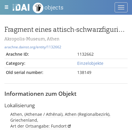
objects
Toggl
navig
Fragment eines attisch-schwarzfigurigen Gefäßes
Akropolis-Museum, Athen
arachne.dainst.org/entity/1132662
Arachne ID:
1132662
Category:
Einzelobjekte
Old serial number:
138149
Informationen zum Objekt
Lokalisierung
Athen, (Athenae / Athēnai), Athen (Regionalbezirk),
Griechenland,
Art der Ortsangabe: Fundort