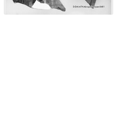
Licensed under
Creative Commons
|
Imprint
|
Privacy
| Report bugs to
idai.objects@dainst.de