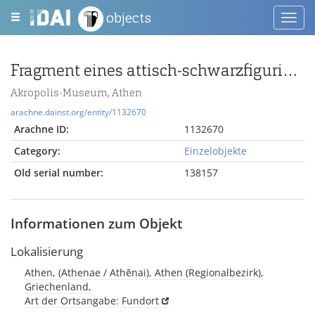
objects
Toggl
navig
Fragment eines attisch-schwarzfigurigen Gefäßes mit weiblichen Darstellungen
Akropolis-Museum, Athen
arachne.dainst.org/entity/1132670
Arachne ID:
1132670
Category:
Einzelobjekte
Old serial number:
138157
Informationen zum Objekt
Lokalisierung
Athen, (Athenae / Athēnai), Athen (Regionalbezirk),
Griechenland,
Art der Ortsangabe: Fundort