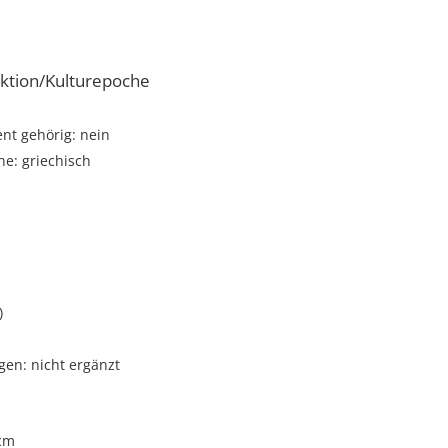
ktion/Kulturepoche
t gehörig: nein
e: griechisch
)
gen: nicht ergänzt
 cm