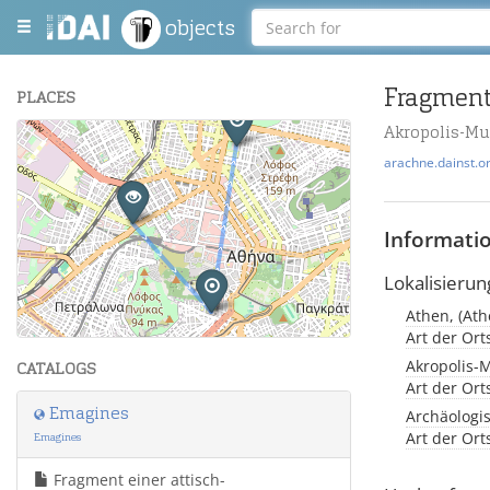
objects
Fragment
PLACES
Akropolis-M
+
arachne.dainst.o
−
Informati
Lokalisierun
Athen, (Ath
Leaflet
| Maps and Data ©
OpenStreetMap
.
Art der Or
Akropolis-
CATALOGS
Art der Or
Emagines
Archäologi
Art der Or
Emagines
Fragment einer attisch-