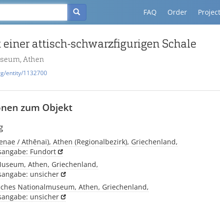
FAQ
Order
Projec
 einer attisch-schwarzfigurigen Schale
useum, Athen
rg/entity/1132700
onen zum Objekt
g
enae / Athēnai), Athen (Regionalbezirk), Griechenland,
tsangabe: Fundort
Museum, Athen, Griechenland,
tsangabe: unsicher
sches Nationalmuseum, Athen, Griechenland,
tsangabe: unsicher