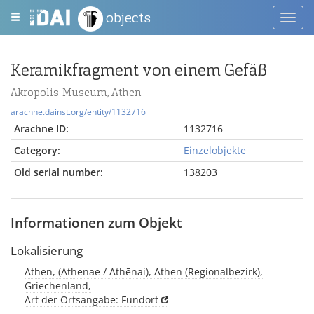
objects
Toggl
navig
Keramikfragment von einem Gefäß
Akropolis-Museum, Athen
arachne.dainst.org/entity/1132716
Arachne ID:
1132716
Category:
Einzelobjekte
Old serial number:
138203
Informationen zum Objekt
Lokalisierung
Athen, (Athenae / Athēnai), Athen (Regionalbezirk),
Griechenland,
Art der Ortsangabe: Fundort