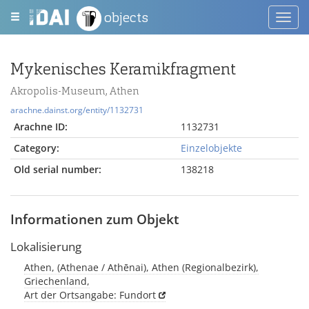
objects
Toggl
navig
Mykenisches Keramikfragment
Akropolis-Museum, Athen
arachne.dainst.org/entity/1132731
Arachne ID:
1132731
Category:
Einzelobjekte
Old serial number:
138218
Informationen zum Objekt
Lokalisierung
Athen, (Athenae / Athēnai), Athen (Regionalbezirk),
Griechenland,
Art der Ortsangabe: Fundort