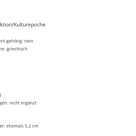
ktion/Kulturepoche
t gehörig: nein
e: griechisch
)
gen: nicht ergänzt
r: ehemals 5,2 cm