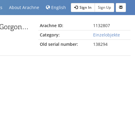
ts
About Arachne
English
Sign In
Sign Up
Fragment einer attisch-schwarzfigurigen Schale mit Gorgoneion
Arachne ID:
1132807
Category:
Einzelobjekte
Old serial number:
138294