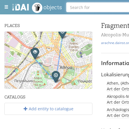
objects
PLACES
Akropolis-M
+
arachne.dainst.o
−
Informati
Lokalisierun
Athen, (Ath
Leaflet
| Maps and Data ©
OpenStreetMap
.
Art der Or
Akropolis-
CATALOGS
Art der Or
Add entity to catalogue
Archäologi
Art der Or