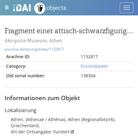
objects
Toggl
navig
Fragment einer attisch-schwarzfigurigen Schale
Akropolis-Museum, Athen
arachne.dainst.org/entity/1132817
Arachne ID:
1132817
Category:
Einzelobjekte
Old serial number:
138304
Informationen zum Objekt
Lokalisierung
Athen, (Athenae / Athēnai), Athen (Regionalbezirk),
Griechenland,
Art der Ortsangabe: Fundort