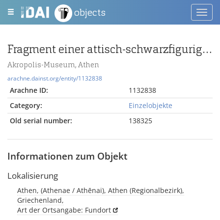
objects
Toggl
navig
Fragment einer attisch-schwarzfigurigen Schale
Akropolis-Museum, Athen
arachne.dainst.org/entity/1132838
Arachne ID:
1132838
Category:
Einzelobjekte
Old serial number:
138325
Informationen zum Objekt
Lokalisierung
Athen, (Athenae / Athēnai), Athen (Regionalbezirk),
Griechenland,
Art der Ortsangabe: Fundort