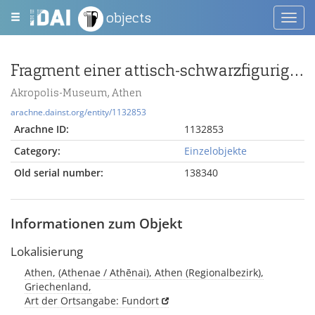
objects
Toggl
navig
Fragment einer attisch-schwarzfigurigen Schale mit Reiter
Akropolis-Museum, Athen
arachne.dainst.org/entity/1132853
Arachne ID:
1132853
Category:
Einzelobjekte
Old serial number:
138340
Informationen zum Objekt
Lokalisierung
Athen, (Athenae / Athēnai), Athen (Regionalbezirk),
Griechenland,
Art der Ortsangabe: Fundort