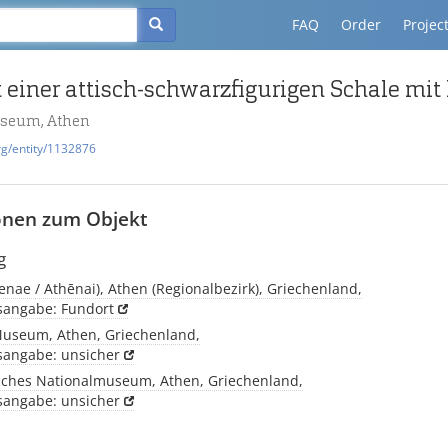
FAQ
Order
Projec
einer attisch-schwarzfigurigen Schale mit
useum, Athen
rg/entity/1132876
onen zum Objekt
g
enae / Athēnai), Athen (Regionalbezirk), Griechenland,
tsangabe: Fundort
Museum, Athen, Griechenland,
tsangabe: unsicher
sches Nationalmuseum, Athen, Griechenland,
tsangabe: unsicher