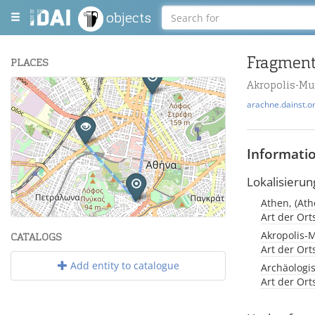
objects
Fragment 
PLACES
Akropolis-M
+
arachne.dainst.o
−
Informati
Lokalisierun
Athen, (Ath
Leaflet
| Maps and Data ©
OpenStreetMap
.
Art der Or
Akropolis-
CATALOGS
Art der Or
Add entity to catalogue
Archäologi
Art der Or