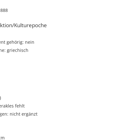
1888
ktion/Kulturepoche
t gehörig: nein
e: griechisch
)
rakles fehlt
gen: nicht ergänzt
 cm