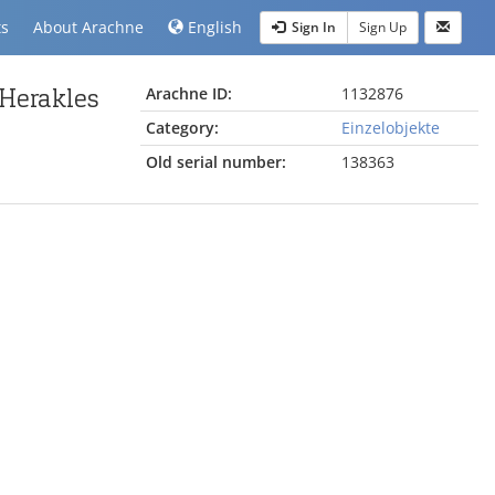
ts
About Arachne
English
Sign In
Sign Up
 Herakles
Arachne ID:
1132876
Category:
Einzelobjekte
Old serial number:
138363