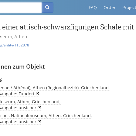
FAQ
Order
Projec
useum, Athen
rg/entity/1132878
onen zum Objekt
g
enae / Athēnai), Athen (Regionalbezirk), Griechenland,
tsangabe: Fundort
Museum, Athen, Griechenland,
tsangabe: unsicher
sches Nationalmuseum, Athen, Griechenland,
tsangabe: unsicher