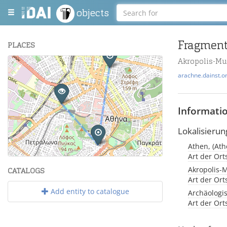
objects
PLACES
Akropolis-M
+
arachne.dainst.o
−
Informati
Lokalisierun
Athen, (Ath
Leaflet
| Maps and Data ©
OpenStreetMap
.
Art der Or
Akropolis-
CATALOGS
Art der Or
Add entity to catalogue
Archäologi
Art der Or