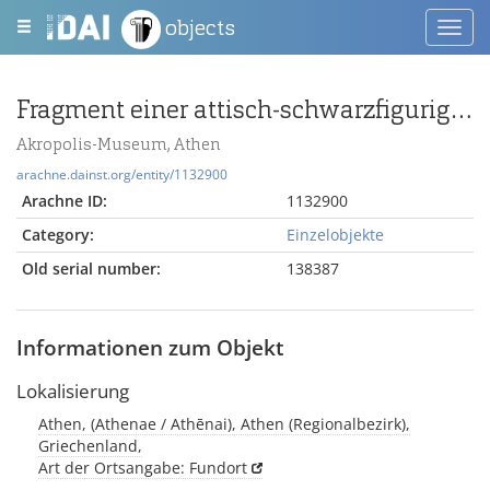
objects
Toggl
navig
Fragment einer attisch-schwarzfigurigen Schale mit Mänade
Akropolis-Museum, Athen
arachne.dainst.org/entity/1132900
Arachne ID:
1132900
Category:
Einzelobjekte
Old serial number:
138387
Informationen zum Objekt
Lokalisierung
Athen, (Athenae / Athēnai), Athen (Regionalbezirk),
Griechenland,
Art der Ortsangabe: Fundort