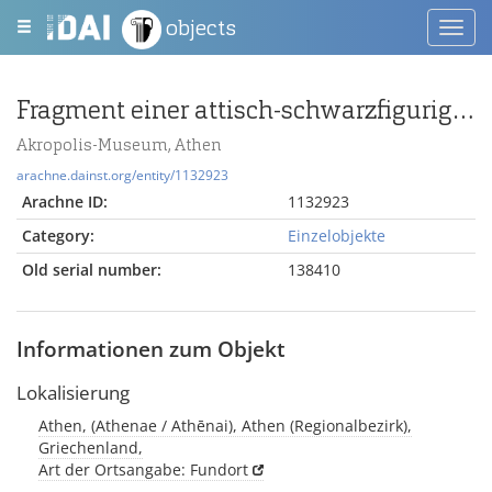
objects
Toggl
navig
Fragment einer attisch-schwarzfigurigen Schale
Akropolis-Museum, Athen
arachne.dainst.org/entity/1132923
Arachne ID:
1132923
Category:
Einzelobjekte
Old serial number:
138410
Informationen zum Objekt
Lokalisierung
Athen, (Athenae / Athēnai), Athen (Regionalbezirk),
Griechenland,
Art der Ortsangabe: Fundort