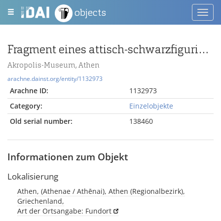
objects
Toggl
navig
Fragment eines attisch-schwarzfigurigen Skyphos mit Teil eines Schildes mit einem Reh
Akropolis-Museum, Athen
arachne.dainst.org/entity/1132973
Arachne ID:
1132973
Category:
Einzelobjekte
Old serial number:
138460
Informationen zum Objekt
Lokalisierung
Athen, (Athenae / Athēnai), Athen (Regionalbezirk),
Griechenland,
Art der Ortsangabe: Fundort