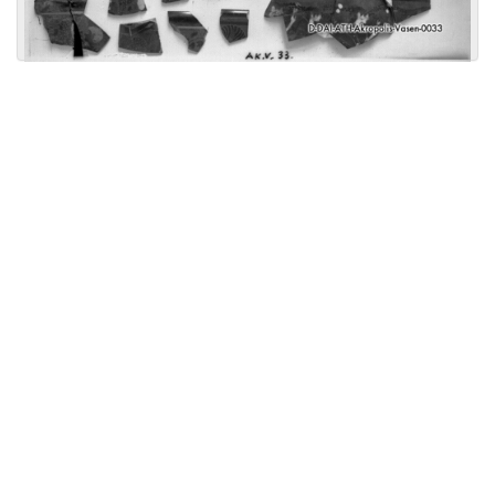
Licensed under
Creative Commons
|
Imprint
|
Privacy
| Report bugs to
idai.objects@dainst.de