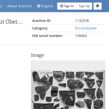
ts
About Arachne
English
Sign In
Sign Up
Fragment eines attisch-schwarzfigurigen Skyphos mit Oberkörper einer weiblichen Figur
Arachne ID:
1132978
Category:
Einzelobjekte
Old serial number:
138465
Image