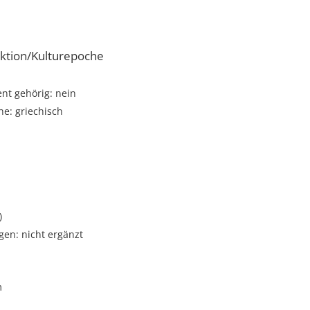
ktion/Kulturepoche
t gehörig: nein
e: griechisch
)
gen: nicht ergänzt
m