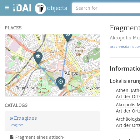
objects
PLACES
Akropolis-M
+
arachne.dainst.o
−
Informati
Lokalisierun
Athen, (Ath
Leaflet
| Maps and Data ©
OpenStreetMap
.
Art der Or
Akropolis-
CATALOGS
Art der Or
Emagines
Archäologi
Art der Or
Emagines
Fragment eines attisch-