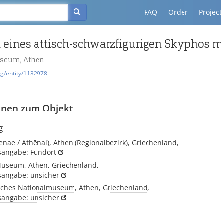
FAQ
Order
Projec
useum, Athen
rg/entity/1132978
onen zum Objekt
g
enae / Athēnai), Athen (Regionalbezirk), Griechenland,
tsangabe: Fundort
Museum, Athen, Griechenland,
tsangabe: unsicher
sches Nationalmuseum, Athen, Griechenland,
tsangabe: unsicher