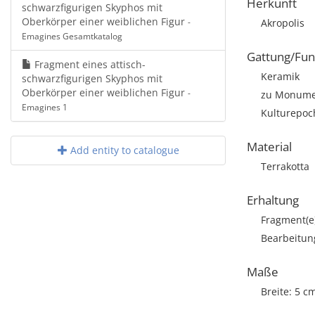
Herkunft
schwarzfigurigen Skyphos mit
Oberkörper einer weiblichen Figur
-
Akropolis
Emagines Gesamtkatalog
Gattung/Fun
Fragment eines attisch-
Keramik
schwarzfigurigen Skyphos mit
Oberkörper einer weiblichen Figur
-
zu Monumen
Emagines 1
Kulturepoch
Material
Add entity to catalogue
Terrakotta
Erhaltung
Fragment(e
Bearbeitun
Maße
Breite: 5 c