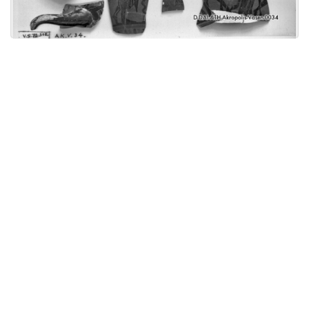
Licensed under
Creative Commons
|
Imprint
|
Privacy
| Report bugs to
idai.objects@dainst.de