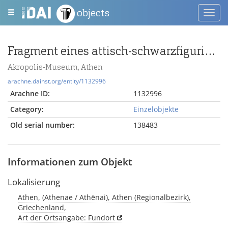
objects
Toggl
navig
Fragment eines attisch-schwarzfigurigen Skyphos mit Schild ?
Akropolis-Museum, Athen
arachne.dainst.org/entity/1132996
Arachne ID:
1132996
Category:
Einzelobjekte
Old serial number:
138483
Informationen zum Objekt
Lokalisierung
Athen, (Athenae / Athēnai), Athen (Regionalbezirk),
Griechenland,
Art der Ortsangabe: Fundort