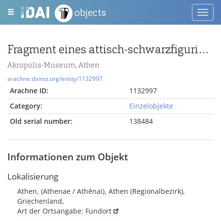
objects
Toggl
navig
Fragment eines attisch-schwarzfigurigen Skyphos mit männlichem Oberkörper
Akropolis-Museum, Athen
arachne.dainst.org/entity/1132997
Arachne ID:
1132997
Category:
Einzelobjekte
Old serial number:
138484
Informationen zum Objekt
Lokalisierung
Athen, (Athenae / Athēnai), Athen (Regionalbezirk),
Griechenland,
Art der Ortsangabe: Fundort