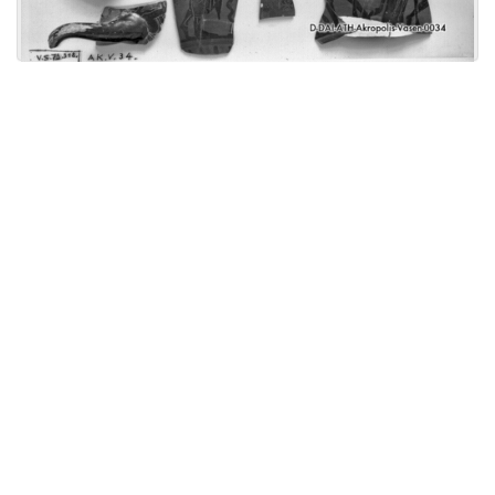
Licensed under
Creative Commons
|
Imprint
|
Privacy
| Report bugs to
idai.objects@dainst.de