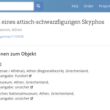
FAQ
Order
Projec
 eines attisch-schwarzfigurigen Skyphos
useum, Athen
rg/entity/1133028
onen zum Objekt
g
enae / Athēnai), Athen (Regionalbezirk), Griechenland,
tsangabe: Fundort
Museum, Athen, Griechenland,
tsangabe: unsicher
sches Nationalmuseum, Athen, Griechenland,
tsangabe: unsicher