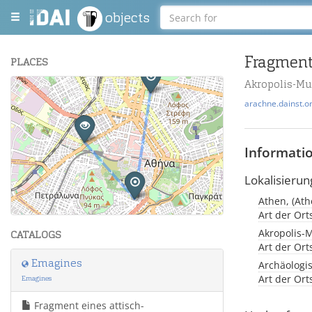
objects
Fragment
PLACES
Akropolis-M
+
arachne.dainst.o
−
Informati
Lokalisierun
Athen, (Ath
Leaflet
| Maps and Data ©
OpenStreetMap
.
Art der Or
Akropolis-
CATALOGS
Art der Or
Emagines
Archäologi
Art der Or
Emagines
Fragment eines attisch-