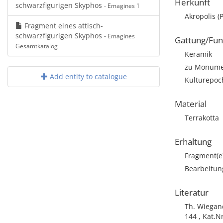
Herkunft
schwarzfigurigen Skyphos
- Emagines 1
Akropolis (
Fragment eines attisch-
schwarzfigurigen Skyphos
- Emagines
Gattung/Fun
Gesamtkatalog
Keramik
zu Monumen
Add entity to catalogue
Kulturepoch
Material
Terrakotta
Erhaltung
Fragment(e
Bearbeitun
Literatur
Th. Wiegand
144 , Kat.N