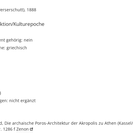
Perserschutt), 1888
ktion/Kulturepoche
t gehörig: nein
e: griechisch
)
gen: nicht ergänzt
, Die archaische Poros-Architektur der Akropolis zu Athen (Kassel/
r. 1286 f
Zenon