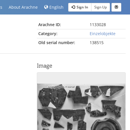
ts
About Arachne
English
Sign In
Sign Up
Arachne ID:
1133028
Category:
Einzelobjekte
Old serial number:
138515
Image